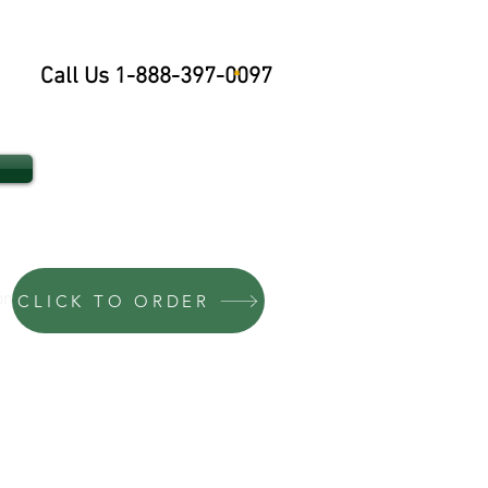
Call Us 1-888-397-0097
n late
More
CLICK TO ORDER