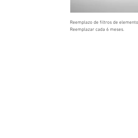
Reemplazo de filtros de elemento
Reemplazar cada 6 meses.
Contáctenos
SPF Innovations Inc.
12-595 Clifton Street
Winnipeg, Manitoba.
Canadá R3G 2X5
1-888-397-0097
Correo electrónico:
kbowie@mts.net