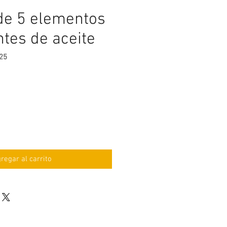
de 5 elementos
tes de aceite
25
ecio
regar al carrito